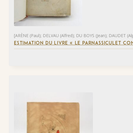
[ARÈNE (Paul); DELVAU (Alfred); DU BOYS (Jean); DAUDET (Al
ESTIMATION DU LIVRE « LE PARNASSICULET C