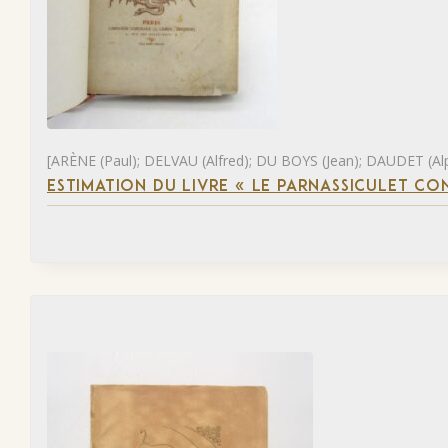
[ARÈNE (Paul); DELVAU (Alfred); DU BOYS (Jean); DAUDET (Al
ESTIMATION DU LIVRE « LE PARNASSICULET C