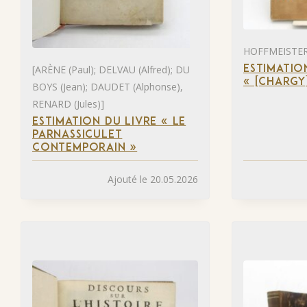
HOFFMEISTER 
[ARÈNE (Paul); DELVAU (Alfred); DU
ESTIMATIO
« [CHARGY
BOYS (Jean); DAUDET (Alphonse),
RENARD (Jules)]
ESTIMATION DU LIVRE « LE
PARNASSICULET
CONTEMPORAIN »
Ajouté le 20.05.2026