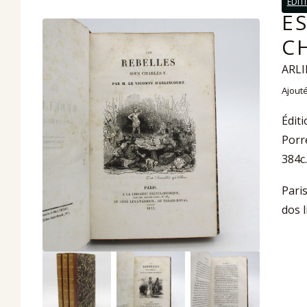
EDIT
E
C
ARLI
Ajouté
Éditi
Porre
384c.
Paris
dos l