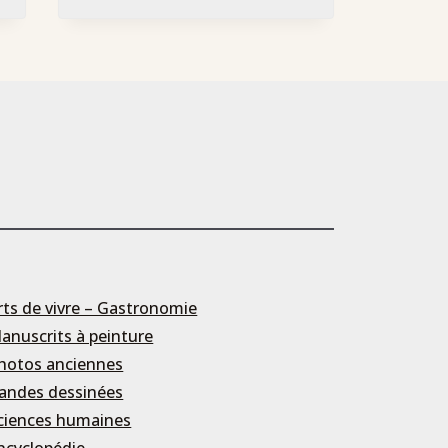
rts de vivre – Gastronomie
anuscrits à peinture
hotos anciennes
andes dessinées
ciences humaines
ncyclopédie