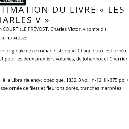
ION ORIGINALE
STIMATION DU LIVRE « LES
HARLES V »
NCOURT (LE PRÉVOST, Charles Victor, vicomte d')
 le : 10.04.2025
on originale de ce roman historique. Chaque titre est orné d
t pour les deux premiers volumes, de Johannot et Cherrier au 
, à la Librairie encyclopédique, 1832. 3 vol. in-12, III-375 p
isse ornée de filets et fleurons dorés, tranches marbrées.