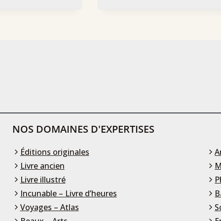
NOS DOMAINES D'EXPERTISES
Éditions originales
A
Livre ancien
M
Livre illustré
P
Incunable – Livre d’heures
B
Voyages – Atlas
S
Beaux – Arts
E