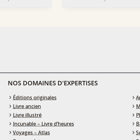
NOS DOMAINES D'EXPERTISES
Éditions originales
A
Livre ancien
M
Livre illustré
P
Incunable – Livre d’heures
B
Voyages – Atlas
S