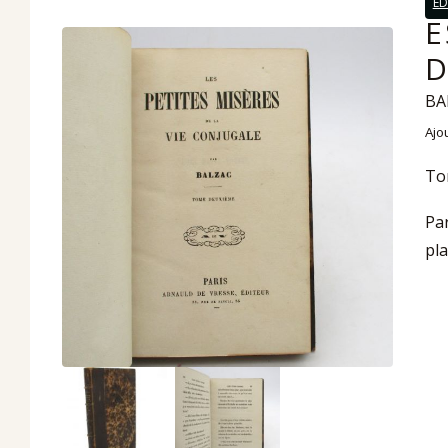
ED
E
D
BA
Ajo
Tom
Par
pla