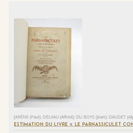
[ARÈNE (Paul); DELVAU (Alfred); DU BOYS (Jean); DAUDET (Al
ESTIMATION DU LIVRE « LE PARNASSICULET C