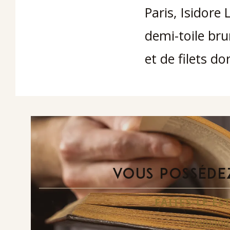
Paris, Isidore 
demi-toile br
et de filets do
VOUS POSSÉDEZ
FAITES-LE E
Demande