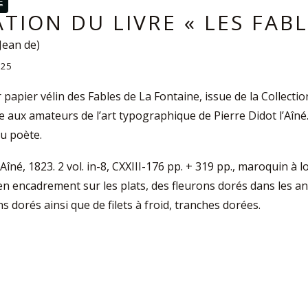
E
TION DU LIVRE « LES FABL
Jean de)
025
ur papier vélin des Fables de La Fontaine, issue de la Collect
e aux amateurs de l’art typographique de Pierre Didot l’Aîné
u poète.
l’Aîné, 1823. 2 vol. in-8, CXXIII-176 pp. + 319 pp., maroquin à
d en encadrement sur les plats, des fleurons dorés dans les a
ns dorés ainsi que de filets à froid, tranches dorées.