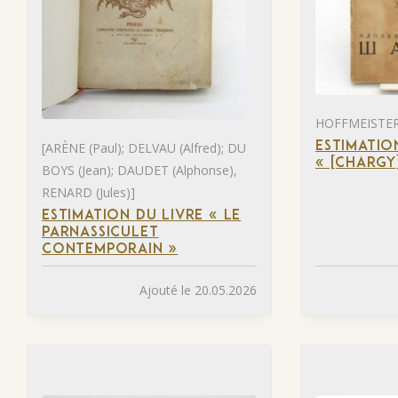
HOFFMEISTER 
[ARÈNE (Paul); DELVAU (Alfred); DU
ESTIMATIO
« [CHARGY
BOYS (Jean); DAUDET (Alphonse),
RENARD (Jules)]
ESTIMATION DU LIVRE « LE
PARNASSICULET
CONTEMPORAIN »
Ajouté le 20.05.2026