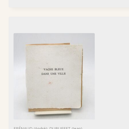
FRÉNAUD (André); DUBUFFET (Jean)