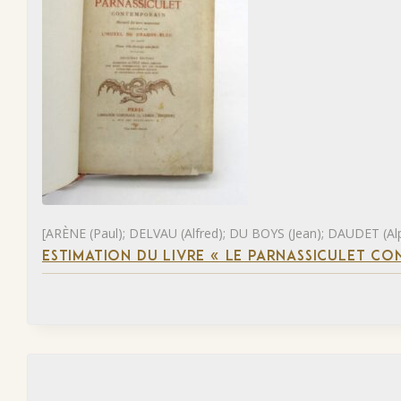
[ARÈNE (Paul); DELVAU (Alfred); DU BOYS (Jean); DAUDET (Al
ESTIMATION DU LIVRE « LE PARNASSICULET C