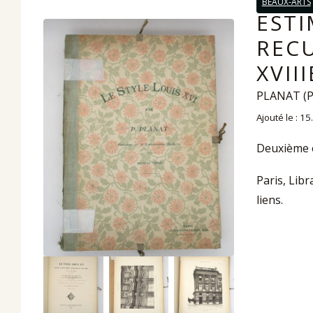
BEAUX-ARTS
ESTI
RECU
XVII
PLANAT (P
Ajouté le : 1
Deuxième é
Paris, Libr
liens.