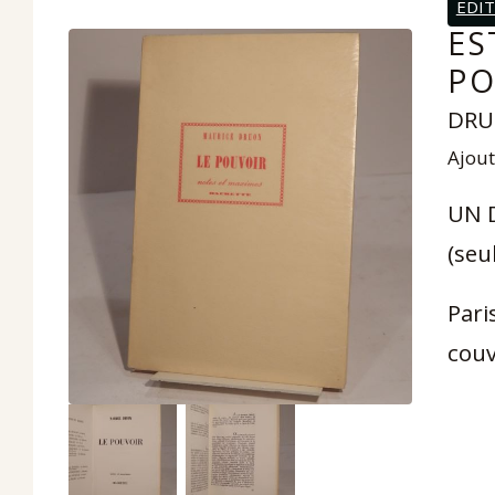
EDI
ES
PO
DRU
Ajout
UN 
(seu
Pari
couv