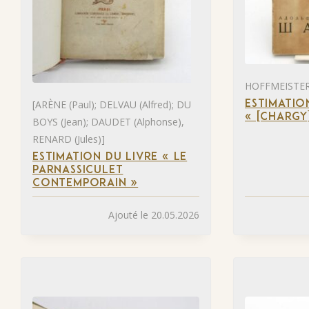
HOFFMEISTER 
[ARÈNE (Paul); DELVAU (Alfred); DU
ESTIMATIO
« [CHARGY
BOYS (Jean); DAUDET (Alphonse),
RENARD (Jules)]
ESTIMATION DU LIVRE « LE
PARNASSICULET
CONTEMPORAIN »
Ajouté le 20.05.2026