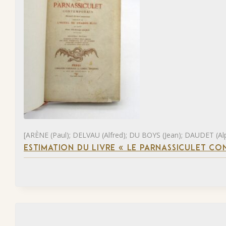
[ARÈNE (Paul); DELVAU (Alfred); DU BOYS (Jean); DAUDET (Al
ESTIMATION DU LIVRE « LE PARNASSICULET C