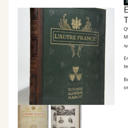
V
Q
M
Aj
En
te
Bo
o