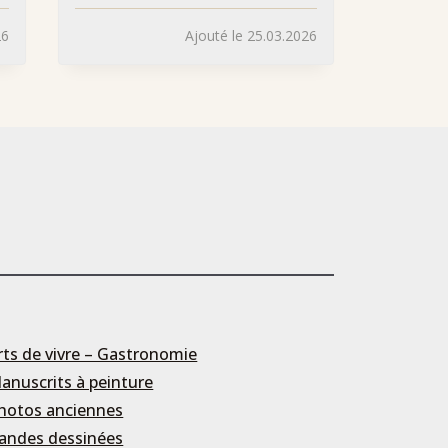
26
Ajouté le 25.03.2026
rts de vivre – Gastronomie
anuscrits à peinture
hotos anciennes
andes dessinées