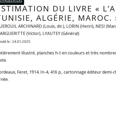
OYAGES-ATLAS
ESTIMATION DU LIVRE « L’
TUNISIE, ALGÉRIE, MAROC. 
UEROUIL ARCHINARD (Louis, dir.), LORIN (Henri), NESI (Mar
ARGUERITTE (Victor), LYAUTEY (Général)
outé le : 24.01.2025
tièrement illustré, planches h-t en couleurs et très nombr
xte.
rdeaux, Feret, 1914. In-4, 416 p., cartonnage éditeur demi-c
rnée.