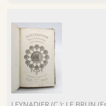
LEYNADIER (C.); LE BRUN (E