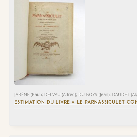
[ARÈNE (Paul); DELVAU (Alfred); DU BOYS (Jean); DAUDET (Al
ESTIMATION DU LIVRE « LE PARNASSICULET C