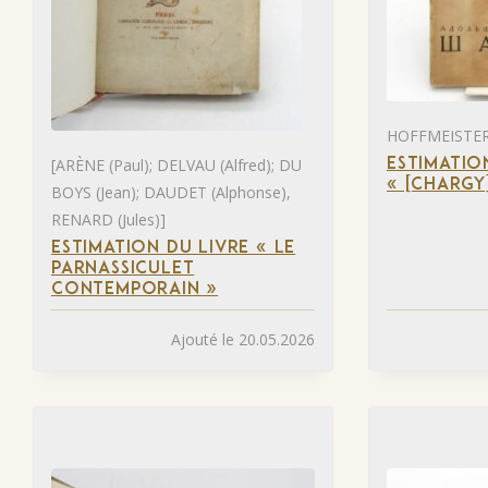
HOFFMEISTER 
[ARÈNE (Paul); DELVAU (Alfred); DU
ESTIMATIO
« [CHARGY
BOYS (Jean); DAUDET (Alphonse),
RENARD (Jules)]
ESTIMATION DU LIVRE « LE
PARNASSICULET
CONTEMPORAIN »
Ajouté le 20.05.2026