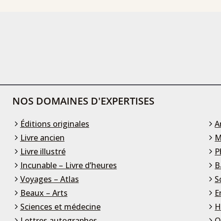
NOS DOMAINES D'EXPERTISES
Éditions originales
A
Livre ancien
M
Livre illustré
P
Incunable – Livre d’heures
B
Voyages – Atlas
S
Beaux – Arts
E
Sciences et médecine
H
Lettres autographes
O