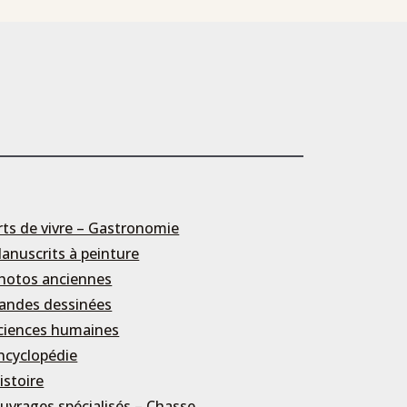
rts de vivre – Gastronomie
anuscrits à peinture
hotos anciennes
andes dessinées
ciences humaines
ncyclopédie
istoire
uvrages spécialisés – Chasse