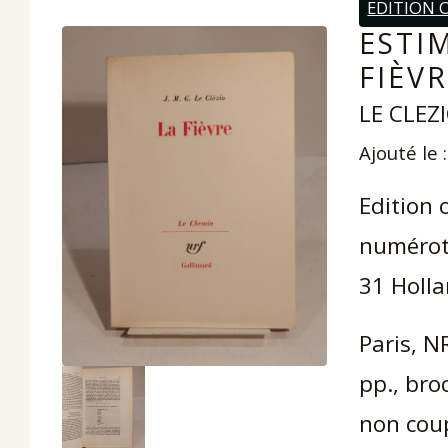
EDITION 
ESTI
FIÈVR
LE CLEZIO
Ajouté le 
Edition 
numéroté
31 Holla
Paris, N
pp., bro
non cou