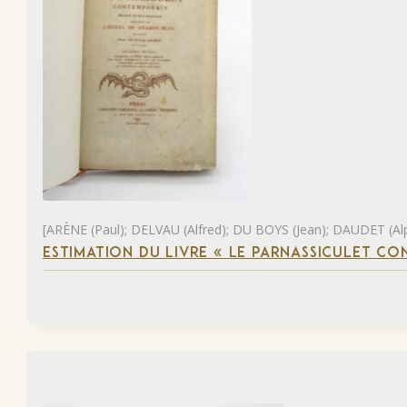
[ARÈNE (Paul); DELVAU (Alfred); DU BOYS (Jean); DAUDET (Al
ESTIMATION DU LIVRE « LE PARNASSICULET C