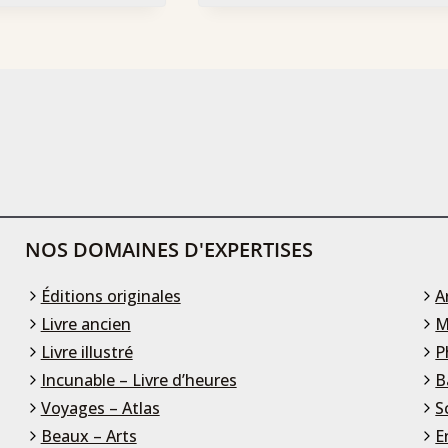
NOS DOMAINES D'EXPERTISES
Éditions originales
A
Livre ancien
M
Livre illustré
P
Incunable – Livre d’heures
B
Voyages – Atlas
S
Beaux – Arts
E