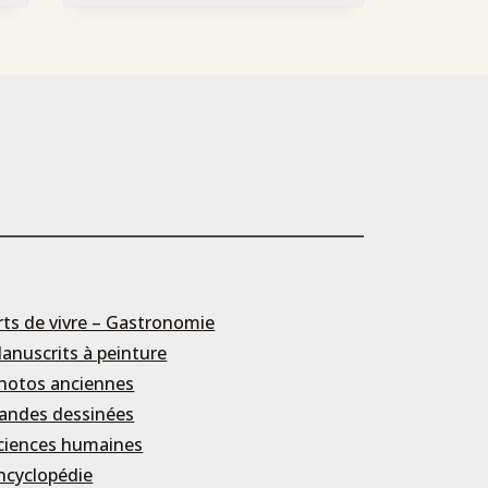
rts de vivre – Gastronomie
anuscrits à peinture
hotos anciennes
andes dessinées
ciences humaines
ncyclopédie