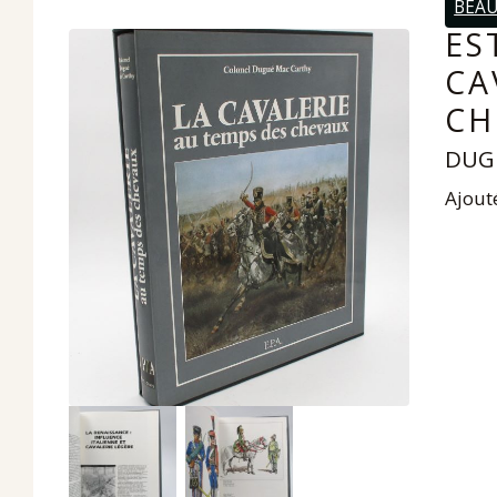
BEAU
ES
CA
CH
DUGU
Ajouté