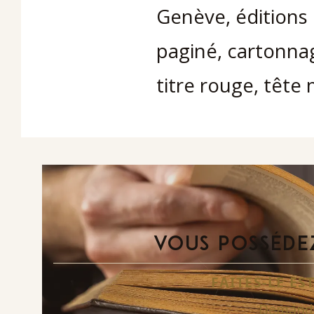
Genève, éditions P
paginé, cartonnag
titre rouge, têt
VOUS POSSÉDEZ
FAITES-LE E
Demande