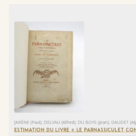
[ARÈNE (Paul); DELVAU (Alfred); DU BOYS (Jean); DAUDET (Al
ESTIMATION DU LIVRE « LE PARNASSICULET C