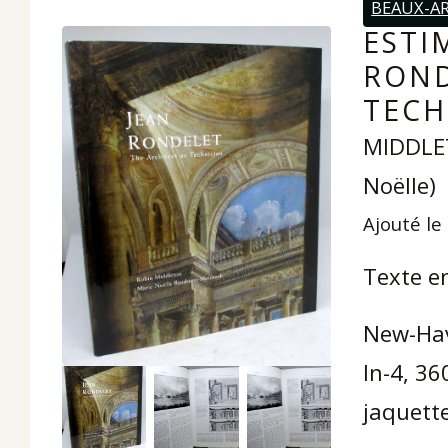
BEAUX-A
ESTI
ROND
TECH
MIDDLE
Noëlle)
Ajouté le
Texte en
New-Hav
In-4, 36
jaquette