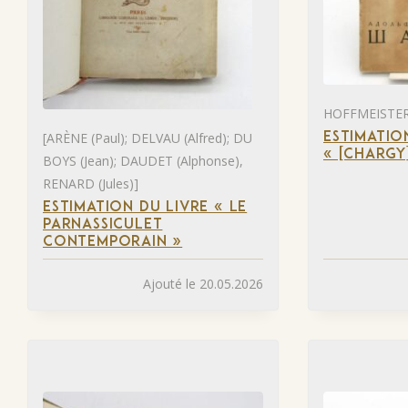
HOFFMEISTER 
[ARÈNE (Paul); DELVAU (Alfred); DU
ESTIMATIO
« [CHARGY
BOYS (Jean); DAUDET (Alphonse),
RENARD (Jules)]
ESTIMATION DU LIVRE « LE
PARNASSICULET
CONTEMPORAIN »
Ajouté le 20.05.2026