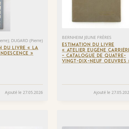
BERNHEIM JEUNE FRÈRES
rre); DUGARD (Pierre)
ESTIMATION DU LIVRE
N DU LIVRE « LA
« ATELIER EUGÈNE CARRIÈR
ANDESCENCE »
– CATALOGUE DE QUATRE-
VINGT-DIX-NEUF OEUVRES 
Ajouté le 27.05.2026
Ajouté le 27.05.20