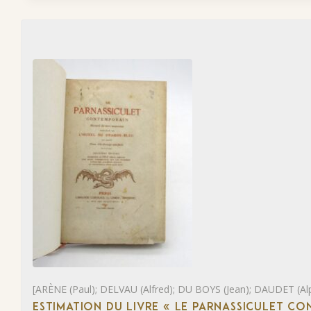
[ARÈNE (Paul); DELVAU (Alfred); DU BOYS (Jean); DAUDET (Al
ESTIMATION DU LIVRE « LE PARNASSICULET C