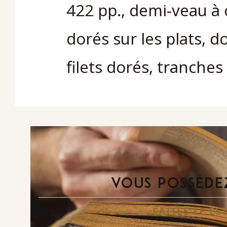
422 pp., demi-veau à c
dorés sur les plats, d
filets dorés, tranche
VOUS POSSÉDEZ
FAITES-LE E