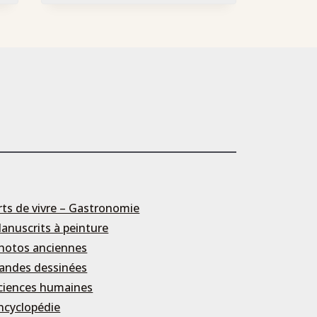
rts de vivre – Gastronomie
anuscrits à peinture
hotos anciennes
andes dessinées
ciences humaines
ncyclopédie