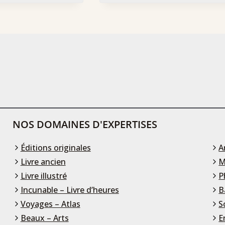
NOS DOMAINES D'EXPERTISES
Éditions originales
A
Livre ancien
M
Livre illustré
P
Incunable – Livre d’heures
B
Voyages – Atlas
S
Beaux – Arts
E