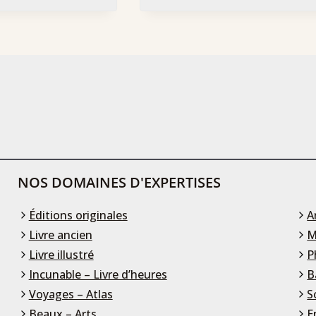
NOS DOMAINES D'EXPERTISES
Éditions originales
A
Livre ancien
M
Livre illustré
P
Incunable – Livre d’heures
B
Voyages – Atlas
S
Beaux – Arts
E