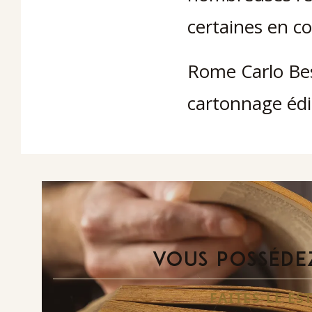
certaines en co
Rome Carlo Best
cartonnage édit
VOUS POSSÉDEZ
FAITES-LE E