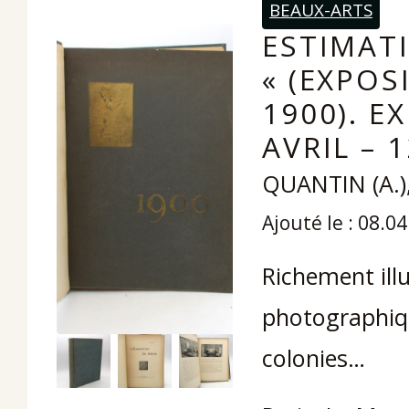
BEAUX-ARTS
ESTIMAT
« (EXPOS
1900). E
AVRIL – 
QUANTIN (A.)
Ajouté le : 08.0
Richement ill
photographiqu
colonies…