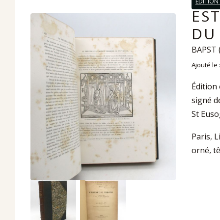
EDITION
EST
DU
BAPST 
Ajouté le
Édition
signé d
St Eusog
Paris, L
orné, t