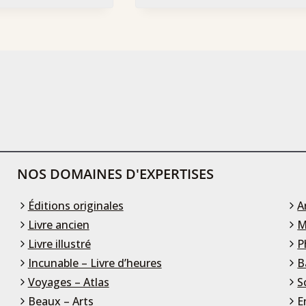
NOS DOMAINES D'EXPERTISES
Éditions originales
A
Livre ancien
M
Livre illustré
P
Incunable – Livre d’heures
B
Voyages – Atlas
S
Beaux – Arts
E