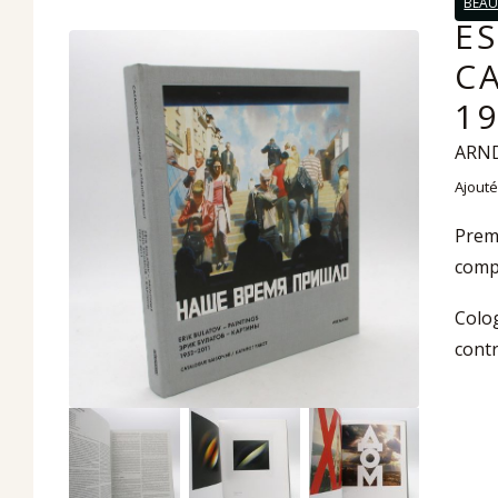
BEAU
ES
C
19
ARND
Ajouté
Premi
comp
Colog
contr