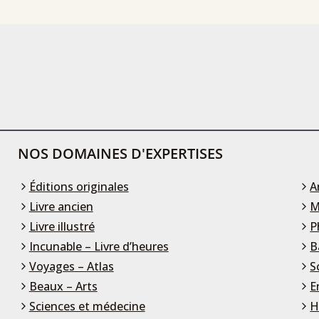
NOS DOMAINES D'EXPERTISES
Éditions originales
A
Livre ancien
M
Livre illustré
P
Incunable – Livre d’heures
B
Voyages – Atlas
S
Beaux – Arts
E
Sciences et médecine
H