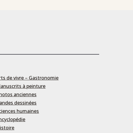
rts de vivre – Gastronomie
anuscrits à peinture
hotos anciennes
andes dessinées
ciences humaines
ncyclopédie
istoire