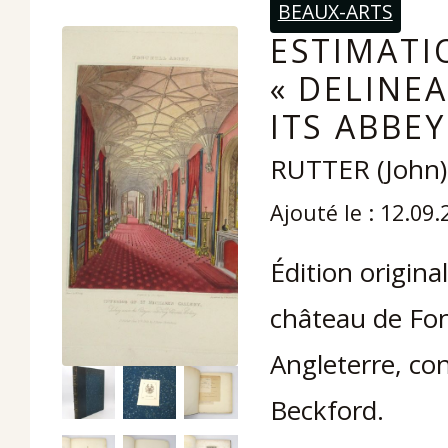
BEAUX-ARTS
ESTIMATI
« DELINE
ITS ABBEY
RUTTER (John)
Ajouté le : 12.09
Édition origin
château de Fon
Angleterre, co
Beckford.