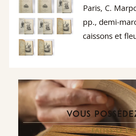
Paris, C. Marp
pp., demi-maro
caissons et fl
VOUS POSSÉDEZ
FAITES-LE E