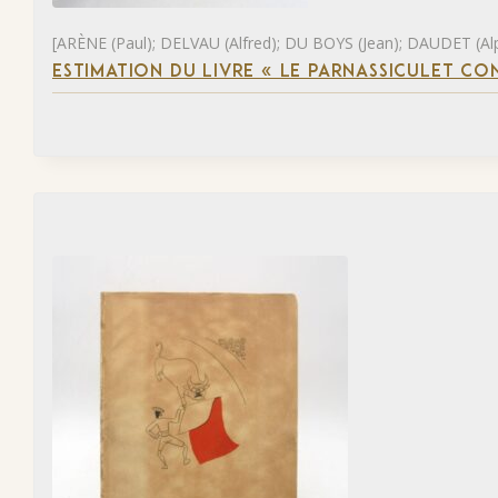
[ARÈNE (Paul); DELVAU (Alfred); DU BOYS (Jean); DAUDET (Al
ESTIMATION DU LIVRE « LE PARNASSICULET C