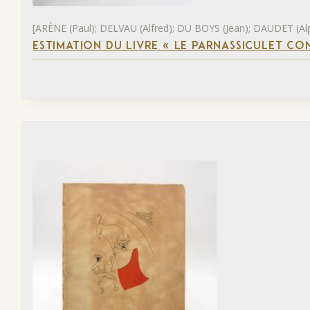
[ARÈNE (Paul); DELVAU (Alfred); DU BOYS (Jean); DAUDET (Al
ESTIMATION DU LIVRE « LE PARNASSICULET C