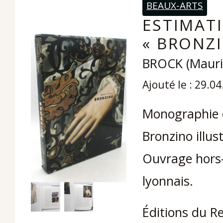
BEAUX-ARTS
ESTIMATI
« BRONZ
BROCK (Mauri
Ajouté le : 29.0
Monographie c
Bronzino illu
Ouvrage hors-
lyonnais.
Éditions du R