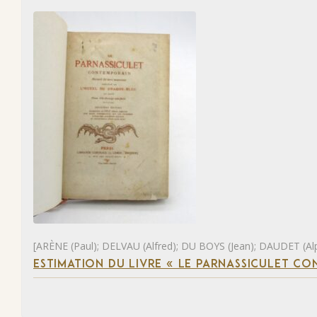
[ARÈNE (Paul); DELVAU (Alfred); DU BOYS (Jean); DAUDET (Al
ESTIMATION DU LIVRE « LE PARNASSICULET C