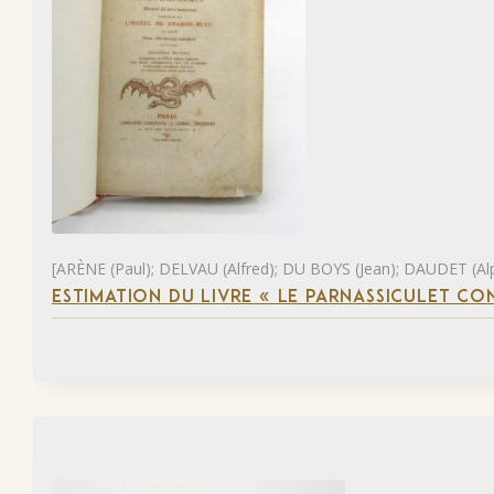
[ARÈNE (Paul); DELVAU (Alfred); DU BOYS (Jean); DAUDET (Al
ESTIMATION DU LIVRE « LE PARNASSICULET C