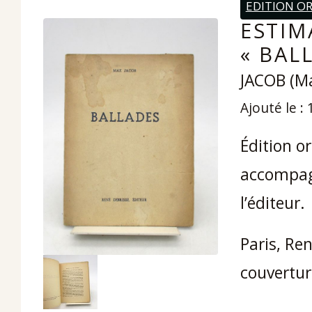
EDITION OR
ESTIM
« BAL
JACOB (M
Ajouté le :
Édition or
accompagn
l’éditeur.
Paris, Ren
couvertur