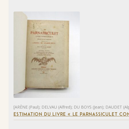
[ARÈNE (Paul); DELVAU (Alfred); DU BOYS (Jean); DAUDET (Al
ESTIMATION DU LIVRE « LE PARNASSICULET C