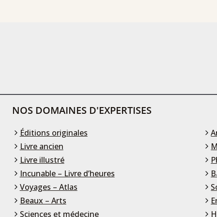
NOS DOMAINES D'EXPERTISES
Éditions originales
A
Livre ancien
M
Livre illustré
P
Incunable – Livre d’heures
B
Voyages – Atlas
S
Beaux – Arts
E
Sciences et médecine
H