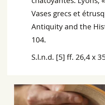
chatoyantes. Lyons, «
Vases grecs et étrusq
Antiquity and the Hist
104.
S.l.n.d. [5] ff. 26,4 x