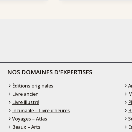
NOS DOMAINES D'EXPERTISES
Éditions originales
A
Livre ancien
M
Livre illustré
P
Incunable – Livre d’heures
B
Voyages – Atlas
S
Beaux – Arts
E