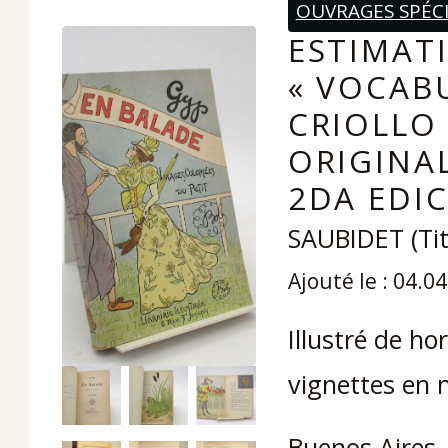
OUVRAGES SPÉCI
ESTIMAT
« VOCAB
CRIOLLO
ORIGINAL
2DA EDIC
SAUBIDET (Tit
Ajouté le : 04.0
Illustré de h
vignettes en n
Buenos Aires, 