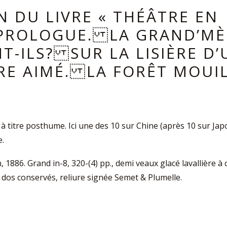
N DU LIVRE « THÉÂTRE EN
PROLOGUE. LA GRAND’MÈR
-ILS? SUR LA LISIÈRE D’U
TRE AIMÉ. LA FORÊT MOUIL
e à titre posthume. Ici une des 10 sur Chine (après 10 sur J
e.
in, 1886. Grand in-8, 320-(4) pp., demi veaux glacé lavallière à
 dos conservés, reliure signée Semet & Plumelle.