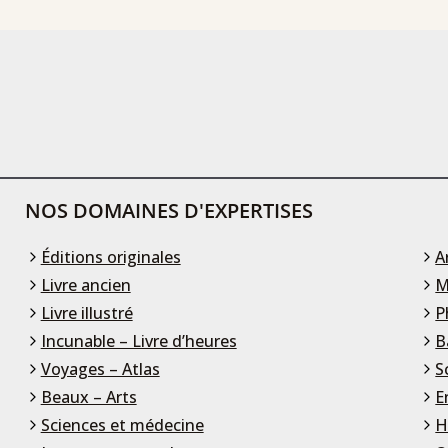
NOS DOMAINES D'EXPERTISES
Éditions originales
A
Livre ancien
M
Livre illustré
P
Incunable – Livre d’heures
B
Voyages – Atlas
S
Beaux – Arts
E
Sciences et médecine
H