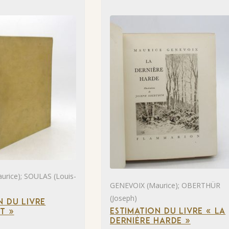
rice); SOULAS (Louis-
GENEVOIX (Maurice); OBERTHÜR
(Joseph)
N DU LIVRE
ESTIMATION DU LIVRE « LA
T »
DERNIÈRE HARDE »