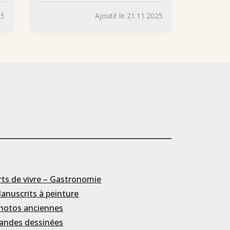
25
Ajouté le 21.11.2025
rts de vivre – Gastronomie
anuscrits à peinture
hotos anciennes
andes dessinées