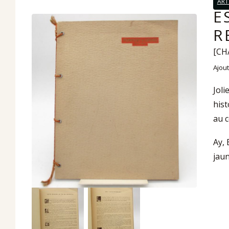
ART
E
R
[CH
Ajout
Joli
hist
au 
Ay, 
jaun