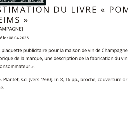
S DE VIVRE – GASTRONOMIE
STIMATION DU LIVRE « PO
EIMS »
AMPAGNE]
é le : 08.04.2025
e plaquette publicitaire pour la maison de vin de Champag
orique de la marque, une description de la fabrication du vi
consommateur ».
E. Plantet, s.d. [vers 1930]. In-8, 16 pp., broché, couverture
e.