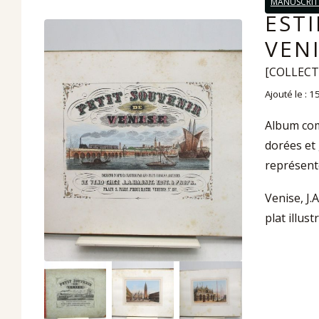
MANUSCRITS
ESTI
VENI
[COLLECT
Ajouté le : 
Album comp
dorées et
représent
Venise, J.
plat illustr