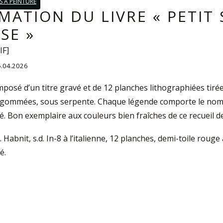
 À PEINTURE
MATION DU LIVRE « PETIT
SE »
IF]
15.04.2026
osé d’un titre gravé et de 12 planches lithographiées tiré
 gommées, sous serpente. Chaque légende comporte le nom fra
é. Bon exemplaire aux couleurs bien fraîches de ce recueil
A. Habnit, s.d. In-8 à l’italienne, 12 planches, demi-toile roug
é.