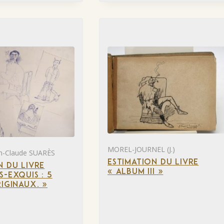
MOREL-JOURNEL (J.)
n-Claude SUARÈS
ESTIMATION DU LIVRE
N DU LIVRE
« ALBUM III »
S-EXQUIS : 5
RIGINAUX. »