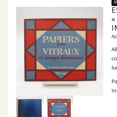
A
E
«
I
Ajo
Al
co
lu
Pa
In