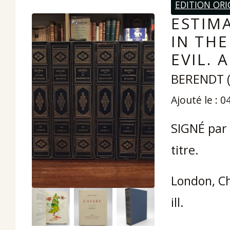
EDITION ORI
ESTIM
IN TH
EVIL. 
BERENDT (
Ajouté le : 0
SIGNÉ par 
titre.
London, Ch
ill.