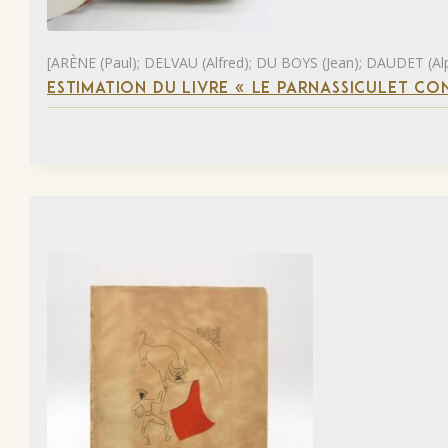
[ARÈNE (Paul); DELVAU (Alfred); DU BOYS (Jean); DAUDET (Al
ESTIMATION DU LIVRE « LE PARNASSICULET C