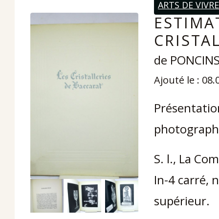
ARTS DE VIVR
ESTIMAT
CRISTA
de PONCINS 
Ajouté le : 08
Présentation
photographi
S. l., La Co
In-4 carré,
supérieur.